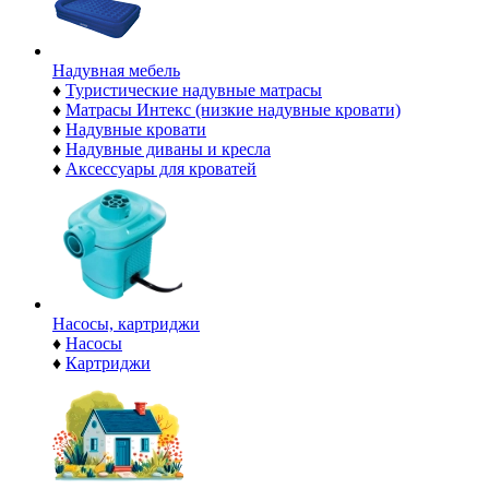
Надувная мебель
♦
Туристические надувные матрасы
♦
Матрасы Интекс (низкие надувные кровати)
♦
Надувные кровати
♦
Надувные диваны и кресла
♦
Аксессуары для кроватей
Насосы, картриджи
♦
Насосы
♦
Картриджи