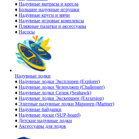
♦
Надувные матрасы и кресла
♦
Большие надувные игрушки
♦
Надувные круги и мячи
♦
Надувные игровые комплексы
♦
Пляжные палатки и аксессуары
♦
Насосы
Надувные лодки
♦
Надувные лодки Эксплорер (Explorer)
♦
Надувные лодки Челенджер (Challenger)
♦
Надувные лодки Сихок (Seahawk)
♦
Надувные лодки Экскершен (Excursion)
♦
Элитные надувные лодки Маринер (Mariner)
♦
Надувные байдарки
♦
Надувные доски (SUP-board)
♦
Детские надувные лодки
♦
Аксессуары для лодок