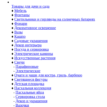
Товары для дачи и сада
♦
Мебель
♦
Фонтаны
♦
Светильники и гирлянды на солнечных батареях
♦
Фонари
♦
Декоративное освещение
♦
Вазы
♦
Кашпо
♦
Садовые украшения
♦
Декор интерьера
♦
Посуда и сервировка
♦
Электрические камины
♦
Искусственные растения
♦
Свечи
-
Парафиновые
-
Электрические
♦
Очаги и чаши для костра, гриль, барбекю
♦
Светящиеся фигуры
♦
Детская площадка
♦
Пасхальная коллекция
-
Пасхальные яйца
-
Сервировка стола
-
Декор и украшения
-
Вазочки