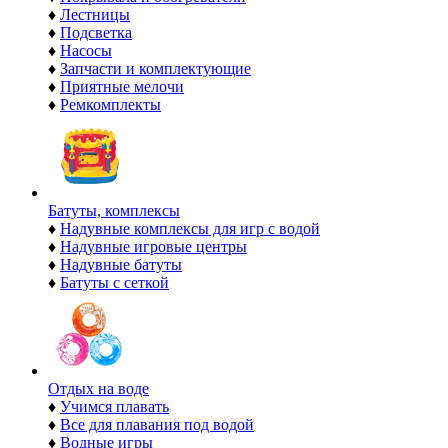
♦
Лестницы
♦
Подсветка
♦
Насосы
♦
Запчасти и комплектующие
♦
Приятные мелочи
♦
Ремкомплекты
Батуты, комплексы
♦
Надувные комплексы для игр с водой
♦
Надувные игровые центры
♦
Надувные батуты
♦
Батуты с сеткой
Отдых на воде
♦
Учимся плавать
♦
Все для плавания под водой
♦
Водные игры