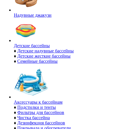
Надувные джакузи
Детские бассейны
♦
Детские надувные бассейны
♦
Детские жесткие бассейны
♦
Семейные бассейны
Аксессуары к бассейнам
♦
Подстилки и тенты
♦
Фильтры для бассейнов
♦
Чистка бассейна
♦
Дезинфекция бассейнов
♦
Покрывала и обогреватели