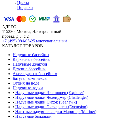
-
Цветы
-
Подарки
АДРЕС
115230, Москва, Электролитный
проезд, д.3, с.2
+7 (495) 984-05-25
многоканальный
КАТАЛОГ ТОВАРОВ
Надувные бассейны
Каркасные бассейны
Надувные джакузи
Детские бассейны
Аксессуары к бассейнам
Батуты, комплексы
Отдых на воде
Надувные лодки
•
Надувные лодки Эксплорер (Explorer)
•
Надувные лодки Челенджер (Challenger)
•
Надувные лодки Сихок (Seahawk)
•
Надувные лодки Экскершен (Excursion)
•
Элитные надувные лодки Маринер (Mariner)
•
Надувные байдарки