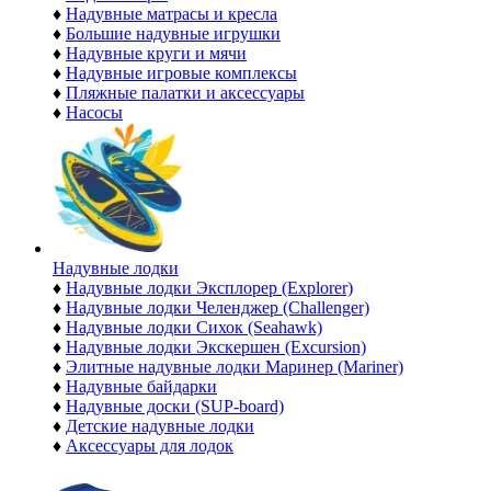
♦
Надувные матрасы и кресла
♦
Большие надувные игрушки
♦
Надувные круги и мячи
♦
Надувные игровые комплексы
♦
Пляжные палатки и аксессуары
♦
Насосы
Надувные лодки
♦
Надувные лодки Эксплорер (Explorer)
♦
Надувные лодки Челенджер (Challenger)
♦
Надувные лодки Сихок (Seahawk)
♦
Надувные лодки Экскершен (Excursion)
♦
Элитные надувные лодки Маринер (Mariner)
♦
Надувные байдарки
♦
Надувные доски (SUP-board)
♦
Детские надувные лодки
♦
Аксессуары для лодок