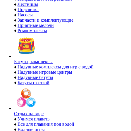
♦
Лестницы
♦
Подсветка
♦
Насосы
♦
Запчасти и комплектующие
♦
Приятные мелочи
♦
Ремкомплекты
Батуты, комплексы
♦
Надувные комплексы для игр с водой
♦
Надувные игровые центры
♦
Надувные батуты
♦
Батуты с сеткой
Отдых на воде
♦
Учимся плавать
♦
Все для плавания под водой
♦
Водные игры