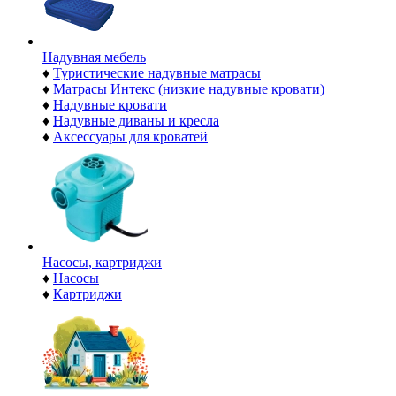
Надувная мебель
♦
Туристические надувные матрасы
♦
Матрасы Интекс (низкие надувные кровати)
♦
Надувные кровати
♦
Надувные диваны и кресла
♦
Аксессуары для кроватей
Насосы, картриджи
♦
Насосы
♦
Картриджи