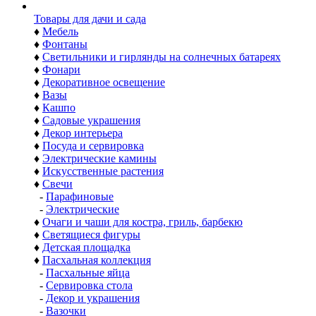
Товары для дачи и сада
♦
Мебель
♦
Фонтаны
♦
Светильники и гирлянды на солнечных батареях
♦
Фонари
♦
Декоративное освещение
♦
Вазы
♦
Кашпо
♦
Садовые украшения
♦
Декор интерьера
♦
Посуда и сервировка
♦
Электрические камины
♦
Искусственные растения
♦
Свечи
-
Парафиновые
-
Электрические
♦
Очаги и чаши для костра, гриль, барбекю
♦
Светящиеся фигуры
♦
Детская площадка
♦
Пасхальная коллекция
-
Пасхальные яйца
-
Сервировка стола
-
Декор и украшения
-
Вазочки