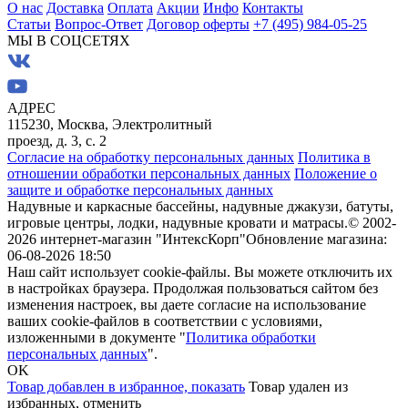
О нас
Доставка
Оплата
Акции
Инфо
Контакты
Статьи
Вопрос-Ответ
Договор оферты
+7 (495) 984-05-25
МЫ В СОЦСЕТЯХ
АДРЕС
115230, Москва, Электролитный
проезд, д. 3, с. 2
Согласие на обработку персональных данных
Политика в
отношении обработки персональных данных
Положение о
защите и обработке персональных данных
Надувные и каркасные бассейны, надувные джакузи, батуты,
игровые центры, лодки, надувные кровати и матрасы.
© 2002-
2026 интернет-магазин "ИнтексКорп"
Обновление магазина:
06-08-2026 18:50
Наш сайт использует cookie-файлы. Вы можете отключить их
в настройках браузера. Продолжая пользоваться сайтом без
изменения настроек, вы даете согласие на использование
ваших cookie-файлов в соответствии с условиями,
изложенными в документе "
Политика обработки
персональных данных
".
OK
Товар добавлен в избранное,
показать
Товар удален из
избранных,
отменить