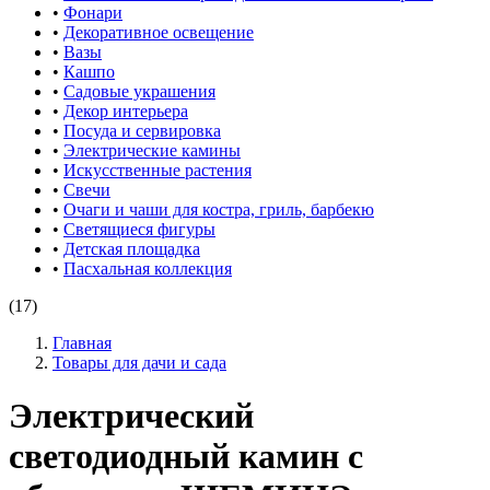
•
Фонари
•
Декоративное освещение
•
Вазы
•
Кашпо
•
Садовые украшения
•
Декор интерьера
•
Посуда и сервировка
•
Электрические камины
•
Искусственные растения
•
Свечи
•
Очаги и чаши для костра, гриль, барбекю
•
Светящиеся фигуры
•
Детская площадка
•
Пасхальная коллекция
(17)
Главная
Товары для дачи и сада
Электрический
светодиодный камин с