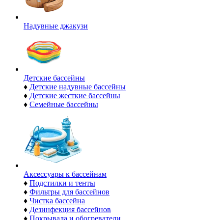
Надувные джакузи
Детские бассейны
♦
Детские надувные бассейны
♦
Детские жесткие бассейны
♦
Семейные бассейны
Аксессуары к бассейнам
♦
Подстилки и тенты
♦
Фильтры для бассейнов
♦
Чистка бассейна
♦
Дезинфекция бассейнов
♦
Покрывала и обогреватели