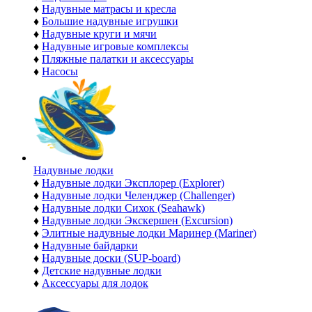
♦
Надувные матрасы и кресла
♦
Большие надувные игрушки
♦
Надувные круги и мячи
♦
Надувные игровые комплексы
♦
Пляжные палатки и аксессуары
♦
Насосы
Надувные лодки
♦
Надувные лодки Эксплорер (Explorer)
♦
Надувные лодки Челенджер (Challenger)
♦
Надувные лодки Сихок (Seahawk)
♦
Надувные лодки Экскершен (Excursion)
♦
Элитные надувные лодки Маринер (Mariner)
♦
Надувные байдарки
♦
Надувные доски (SUP-board)
♦
Детские надувные лодки
♦
Аксессуары для лодок