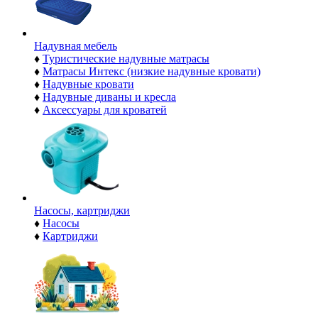
Надувная мебель
♦
Туристические надувные матрасы
♦
Матрасы Интекс (низкие надувные кровати)
♦
Надувные кровати
♦
Надувные диваны и кресла
♦
Аксессуары для кроватей
Насосы, картриджи
♦
Насосы
♦
Картриджи