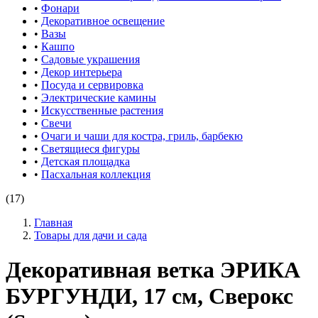
•
Фонари
•
Декоративное освещение
•
Вазы
•
Кашпо
•
Садовые украшения
•
Декор интерьера
•
Посуда и сервировка
•
Электрические камины
•
Искусственные растения
•
Свечи
•
Очаги и чаши для костра, гриль, барбекю
•
Светящиеся фигуры
•
Детская площадка
•
Пасхальная коллекция
(17)
Главная
Товары для дачи и сада
Декоративная ветка ЭРИКА
БУРГУНДИ, 17 см, Сверокс