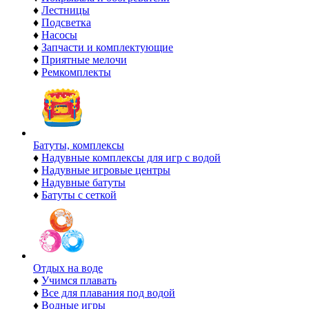
♦
Лестницы
♦
Подсветка
♦
Насосы
♦
Запчасти и комплектующие
♦
Приятные мелочи
♦
Ремкомплекты
Батуты, комплексы
♦
Надувные комплексы для игр с водой
♦
Надувные игровые центры
♦
Надувные батуты
♦
Батуты с сеткой
Отдых на воде
♦
Учимся плавать
♦
Все для плавания под водой
♦
Водные игры