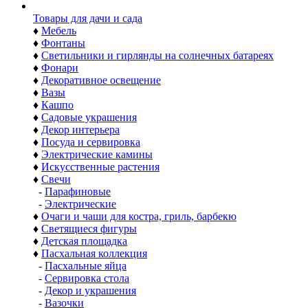
Товары для дачи и сада
♦
Мебель
♦
Фонтаны
♦
Светильники и гирлянды на солнечных батареях
♦
Фонари
♦
Декоративное освещение
♦
Вазы
♦
Кашпо
♦
Садовые украшения
♦
Декор интерьера
♦
Посуда и сервировка
♦
Электрические камины
♦
Искусственные растения
♦
Свечи
-
Парафиновые
-
Электрические
♦
Очаги и чаши для костра, гриль, барбекю
♦
Светящиеся фигуры
♦
Детская площадка
♦
Пасхальная коллекция
-
Пасхальные яйца
-
Сервировка стола
-
Декор и украшения
-
Вазочки