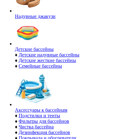
Надувные джакузи
Детские бассейны
♦
Детские надувные бассейны
♦
Детские жесткие бассейны
♦
Семейные бассейны
Аксессуары к бассейнам
♦
Подстилки и тенты
♦
Фильтры для бассейнов
♦
Чистка бассейна
♦
Дезинфекция бассейнов
♦
Покрывала и обогреватели