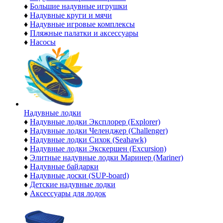
♦
Большие надувные игрушки
♦
Надувные круги и мячи
♦
Надувные игровые комплексы
♦
Пляжные палатки и аксессуары
♦
Насосы
Надувные лодки
♦
Надувные лодки Эксплорер (Explorer)
♦
Надувные лодки Челенджер (Challenger)
♦
Надувные лодки Сихок (Seahawk)
♦
Надувные лодки Экскершен (Excursion)
♦
Элитные надувные лодки Маринер (Mariner)
♦
Надувные байдарки
♦
Надувные доски (SUP-board)
♦
Детские надувные лодки
♦
Аксессуары для лодок