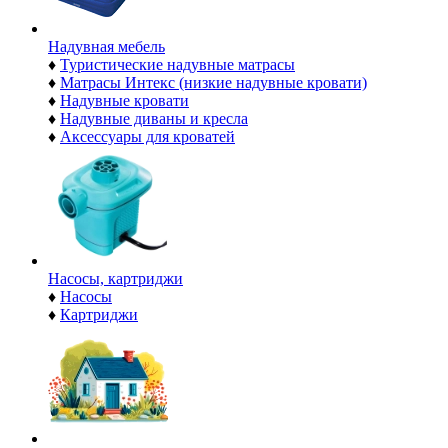
Надувная мебель
♦
Туристические надувные матрасы
♦
Матрасы Интекс (низкие надувные кровати)
♦
Надувные кровати
♦
Надувные диваны и кресла
♦
Аксессуары для кроватей
Насосы, картриджи
♦
Насосы
♦
Картриджи