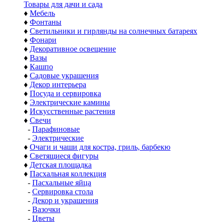
Товары для дачи и сада
♦
Мебель
♦
Фонтаны
♦
Светильники и гирлянды на солнечных батареях
♦
Фонари
♦
Декоративное освещение
♦
Вазы
♦
Кашпо
♦
Садовые украшения
♦
Декор интерьера
♦
Посуда и сервировка
♦
Электрические камины
♦
Искусственные растения
♦
Свечи
-
Парафиновые
-
Электрические
♦
Очаги и чаши для костра, гриль, барбекю
♦
Светящиеся фигуры
♦
Детская площадка
♦
Пасхальная коллекция
-
Пасхальные яйца
-
Сервировка стола
-
Декор и украшения
-
Вазочки
-
Цветы