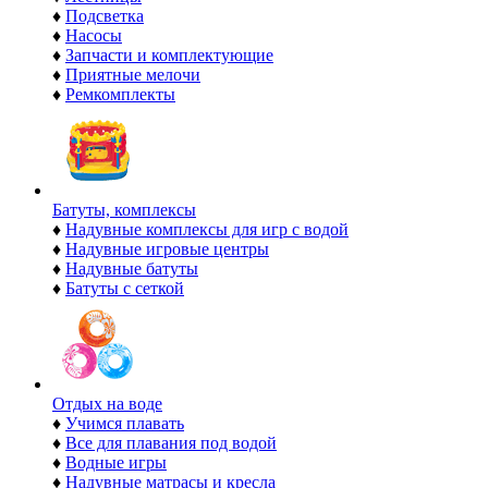
♦
Подсветка
♦
Насосы
♦
Запчасти и комплектующие
♦
Приятные мелочи
♦
Ремкомплекты
Батуты, комплексы
♦
Надувные комплексы для игр с водой
♦
Надувные игровые центры
♦
Надувные батуты
♦
Батуты с сеткой
Отдых на воде
♦
Учимся плавать
♦
Все для плавания под водой
♦
Водные игры
♦
Надувные матрасы и кресла