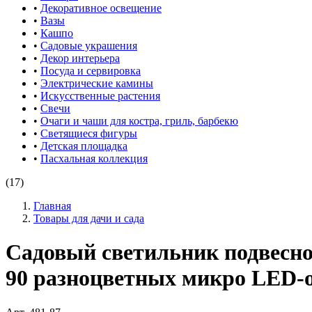
•
Декоративное освещение
•
Вазы
•
Кашпо
•
Садовые украшения
•
Декор интерьера
•
Посуда и сервировка
•
Электрические камины
•
Искусственные растения
•
Свечи
•
Очаги и чаши для костра, гриль, барбекю
•
Светящиеся фигуры
•
Детская площадка
•
Пасхальная коллекция
(17)
Главная
Товары для дачи и сада
Садовый светильник подвес
90 разноцветных микро LED-ог