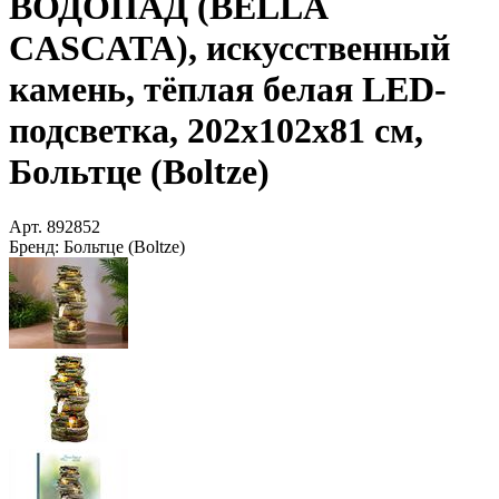
ВОДОПАД (BELLA
CASCATA), искусственный
камень, тёплая белая LED-
подсветка, 202х102х81 см,
Больтце (Boltze)
Арт.
892852
Бренд:
Больтце (Boltze)