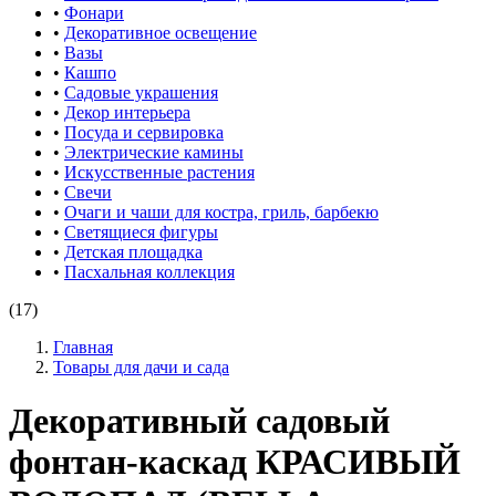
•
Фонари
•
Декоративное освещение
•
Вазы
•
Кашпо
•
Садовые украшения
•
Декор интерьера
•
Посуда и сервировка
•
Электрические камины
•
Искусственные растения
•
Свечи
•
Очаги и чаши для костра, гриль, барбекю
•
Светящиеся фигуры
•
Детская площадка
•
Пасхальная коллекция
(17)
Главная
Товары для дачи и сада
Декоративный садовый
фонтан-каскад КРАСИВЫЙ