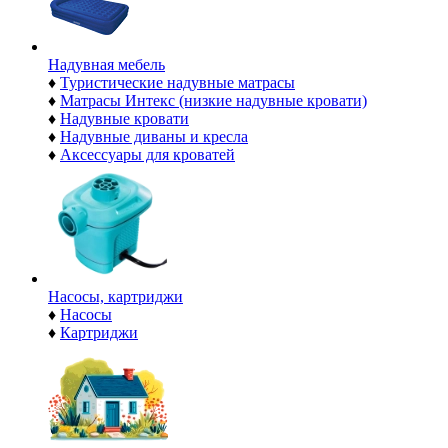
Надувная мебель
♦
Туристические надувные матрасы
♦
Матрасы Интекс (низкие надувные кровати)
♦
Надувные кровати
♦
Надувные диваны и кресла
♦
Аксессуары для кроватей
Насосы, картриджи
♦
Насосы
♦
Картриджи