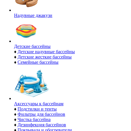
Надувные джакузи
Детские бассейны
♦
Детские надувные бассейны
♦
Детские жесткие бассейны
♦
Семейные бассейны
Аксессуары к бассейнам
♦
Подстилки и тенты
♦
Фильтры для бассейнов
♦
Чистка бассейна
♦
Дезинфекция бассейнов
♦
Покрывала и обогреватели