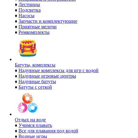
♦
Лестницы
♦
Подсветка
♦
Насосы
♦
Запчасти и комплектующие
♦
Приятные мелочи
♦
Ремкомплекты
Батуты, комплексы
♦
Надувные комплексы для игр с водой
♦
Надувные игровые центры
♦
Надувные батуты
♦
Батуты с сеткой
Отдых на воде
♦
Учимся плавать
♦
Все для плавания под водой
♦
Водные игры