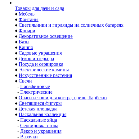
Товары для дачи и сада
♦
Мебель
♦
Фонтаны
♦
Светильники и гирлянды на солнечных батареях
♦
Фонари
♦
Декоративное освещение
♦
Вазы
♦
Кашпо
♦
Садовые украшения
♦
Декор интерьера
♦
Посуда и сервировка
♦
Электрические камины
♦
Искусственные растения
♦
Свечи
-
Парафиновые
-
Электрические
♦
Очаги и чаши для костра, гриль, барбекю
♦
Светящиеся фигуры
♦
Детская площадка
♦
Пасхальная коллекция
-
Пасхальные яйца
-
Сервировка стола
-
Декор и украшения
-
Вазочки