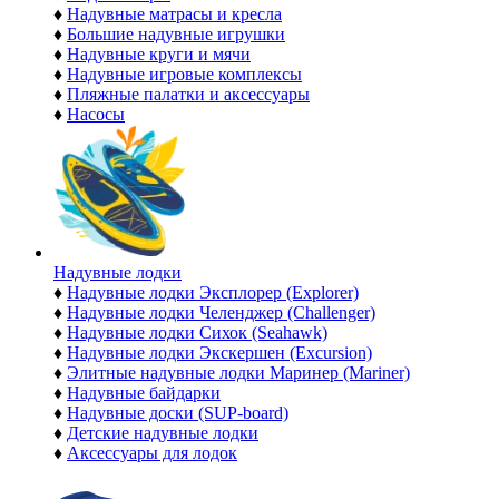
♦
Надувные матрасы и кресла
♦
Большие надувные игрушки
♦
Надувные круги и мячи
♦
Надувные игровые комплексы
♦
Пляжные палатки и аксессуары
♦
Насосы
Надувные лодки
♦
Надувные лодки Эксплорер (Explorer)
♦
Надувные лодки Челенджер (Challenger)
♦
Надувные лодки Сихок (Seahawk)
♦
Надувные лодки Экскершен (Excursion)
♦
Элитные надувные лодки Маринер (Mariner)
♦
Надувные байдарки
♦
Надувные доски (SUP-board)
♦
Детские надувные лодки
♦
Аксессуары для лодок