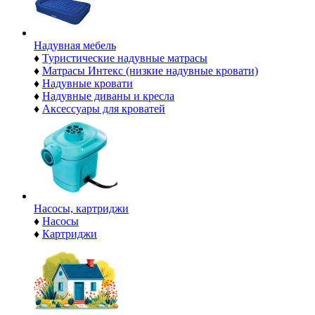
Надувная мебель
♦
Туристические надувные матрасы
♦
Матрасы Интекс (низкие надувные кровати)
♦
Надувные кровати
♦
Надувные диваны и кресла
♦
Аксессуары для кроватей
Насосы, картриджи
♦
Насосы
♦
Картриджи