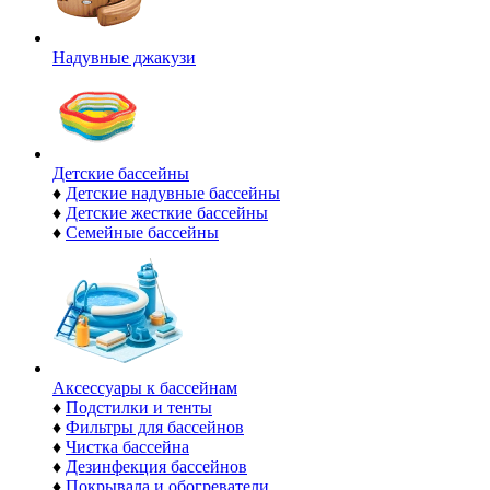
Надувные джакузи
Детские бассейны
♦
Детские надувные бассейны
♦
Детские жесткие бассейны
♦
Семейные бассейны
Аксессуары к бассейнам
♦
Подстилки и тенты
♦
Фильтры для бассейнов
♦
Чистка бассейна
♦
Дезинфекция бассейнов
♦
Покрывала и обогреватели