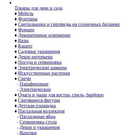
Товары для дачи и сада
♦
Мебель
♦
Фонтаны
♦
Светильники и гирлянды на солнечных батареях
♦
Фонари
♦
Декоративное освещение
♦
Вазы
♦
Кашпо
♦
Садовые украшения
♦
Декор интерьера
♦
Посуда и сервировка
♦
Электрические камины
♦
Искусственные растения
♦
Свечи
-
Парафиновые
-
Электрические
♦
Очаги и чаши для костра, гриль, барбекю
♦
Светящиеся фигуры
♦
Детская площадка
♦
Пасхальная коллекция
-
Пасхальные яйца
-
Сервировка стола
-
Декор и украшения
-
Вазочки