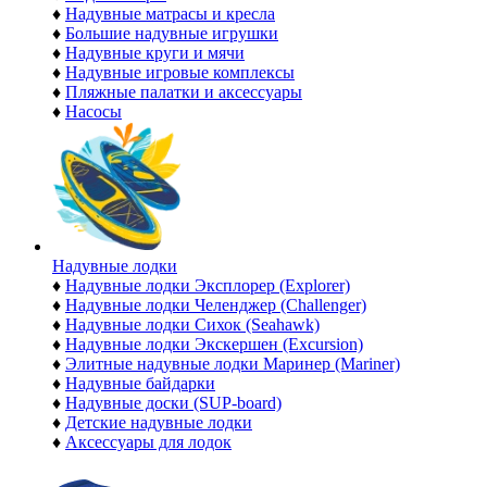
♦
Надувные матрасы и кресла
♦
Большие надувные игрушки
♦
Надувные круги и мячи
♦
Надувные игровые комплексы
♦
Пляжные палатки и аксессуары
♦
Насосы
Надувные лодки
♦
Надувные лодки Эксплорер (Explorer)
♦
Надувные лодки Челенджер (Challenger)
♦
Надувные лодки Сихок (Seahawk)
♦
Надувные лодки Экскершен (Excursion)
♦
Элитные надувные лодки Маринер (Mariner)
♦
Надувные байдарки
♦
Надувные доски (SUP-board)
♦
Детские надувные лодки
♦
Аксессуары для лодок