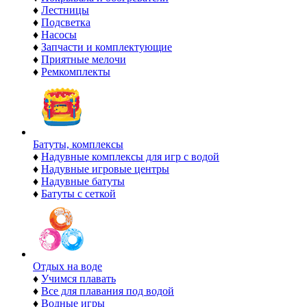
♦
Лестницы
♦
Подсветка
♦
Насосы
♦
Запчасти и комплектующие
♦
Приятные мелочи
♦
Ремкомплекты
Батуты, комплексы
♦
Надувные комплексы для игр с водой
♦
Надувные игровые центры
♦
Надувные батуты
♦
Батуты с сеткой
Отдых на воде
♦
Учимся плавать
♦
Все для плавания под водой
♦
Водные игры