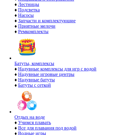
♦
Лестницы
♦
Подсветка
♦
Насосы
♦
Запчасти и комплектующие
♦
Приятные мелочи
♦
Ремкомплекты
Батуты, комплексы
♦
Надувные комплексы для игр с водой
♦
Надувные игровые центры
♦
Надувные батуты
♦
Батуты с сеткой
Отдых на воде
♦
Учимся плавать
♦
Все для плавания под водой
♦
Водные игры