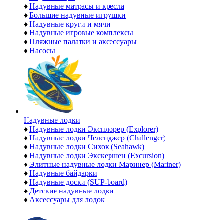
♦
Надувные матрасы и кресла
♦
Большие надувные игрушки
♦
Надувные круги и мячи
♦
Надувные игровые комплексы
♦
Пляжные палатки и аксессуары
♦
Насосы
Надувные лодки
♦
Надувные лодки Эксплорер (Explorer)
♦
Надувные лодки Челенджер (Challenger)
♦
Надувные лодки Сихок (Seahawk)
♦
Надувные лодки Экскершен (Excursion)
♦
Элитные надувные лодки Маринер (Mariner)
♦
Надувные байдарки
♦
Надувные доски (SUP-board)
♦
Детские надувные лодки
♦
Аксессуары для лодок