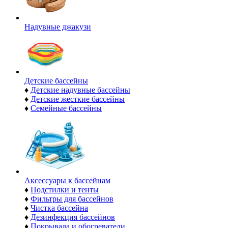
Надувные джакузи
Детские бассейны
♦
Детские надувные бассейны
♦
Детские жесткие бассейны
♦
Семейные бассейны
Аксессуары к бассейнам
♦
Подстилки и тенты
♦
Фильтры для бассейнов
♦
Чистка бассейна
♦
Дезинфекция бассейнов
♦
Покрывала и обогреватели