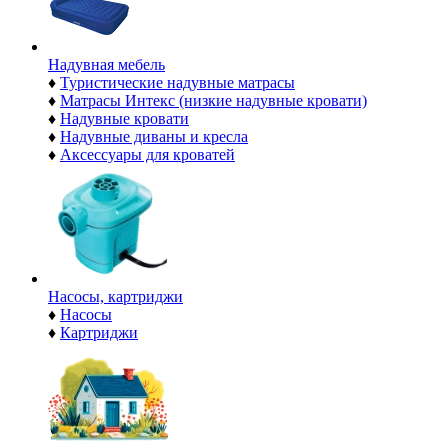
Надувная мебель
♦
Туристические надувные матрасы
♦
Матрасы Интекс (низкие надувные кровати)
♦
Надувные кровати
♦
Надувные диваны и кресла
♦
Аксессуары для кроватей
Насосы, картриджи
♦
Насосы
♦
Картриджи