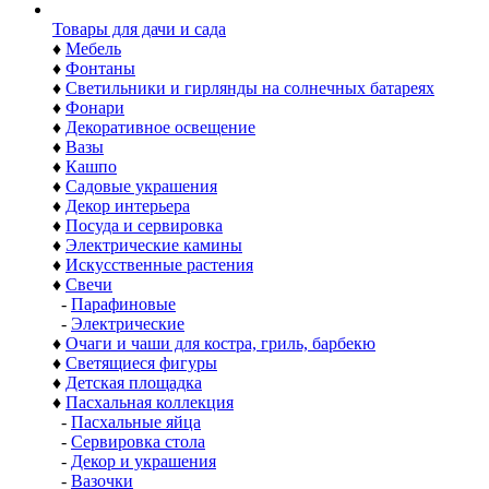
Товары для дачи и сада
♦
Мебель
♦
Фонтаны
♦
Светильники и гирлянды на солнечных батареях
♦
Фонари
♦
Декоративное освещение
♦
Вазы
♦
Кашпо
♦
Садовые украшения
♦
Декор интерьера
♦
Посуда и сервировка
♦
Электрические камины
♦
Искусственные растения
♦
Свечи
-
Парафиновые
-
Электрические
♦
Очаги и чаши для костра, гриль, барбекю
♦
Светящиеся фигуры
♦
Детская площадка
♦
Пасхальная коллекция
-
Пасхальные яйца
-
Сервировка стола
-
Декор и украшения
-
Вазочки