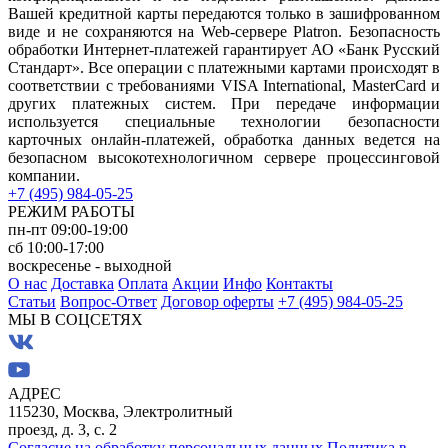
Вашей кредитной карты передаются только в зашифрованном
виде и не сохраняются на Web-сервере Platron. Безопасность
обработки Интернет-платежей гарантирует АО «Банк Русский
Стандарт». Все операции с платежными картами происходят в
соответствии с требованиями VISA International, MasterCard и
других платежных систем. При передаче информации
используется специальные технологии безопасности
карточных онлайн-платежей, обработка данных ведется на
безопасном высокотехнологичном сервере процессинговой
компании.
+7 (495) 984-05-25
РЕЖИМ РАБОТЫ
пн-пт 09:00-19:00
сб 10:00-17:00
воскресенье - выходной
О нас
Доставка
Оплата
Акции
Инфо
Контакты
Статьи
Вопрос-Ответ
Договор оферты
+7 (495) 984-05-25
МЫ В СОЦСЕТЯХ
АДРЕС
115230, Москва, Электролитный
проезд, д. 3, с. 2
Согласие на обработку персональных данных
Политика в