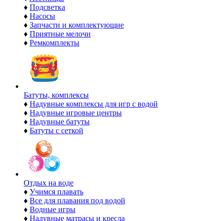
♦
Подсветка
♦
Насосы
♦
Запчасти и комплектующие
♦
Приятные мелочи
♦
Ремкомплекты
Батуты, комплексы
♦
Надувные комплексы для игр с водой
♦
Надувные игровые центры
♦
Надувные батуты
♦
Батуты с сеткой
Отдых на воде
♦
Учимся плавать
♦
Все для плавания под водой
♦
Водные игры
♦
Надувные матрасы и кресла