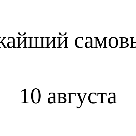
жайший самов
10 августа