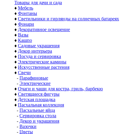
Товары для дачи и сада
♦
Мебель
♦
Фонтаны
♦
Светильники и гирлянды на солнечных батареях
♦
Фонари
♦
Декоративное освещение
♦
Вазы
♦
Кашпо
♦
Садовые украшения
♦
Декор интерьера
♦
Посуда и сервировка
♦
Электрические камины
♦
Искусственные растения
♦
Свечи
-
Парафиновые
-
Электрические
♦
Очаги и чаши для костра, гриль, барбекю
♦
Светящиеся фигуры
♦
Детская площадка
♦
Пасхальная коллекция
-
Пасхальные яйца
-
Сервировка стола
-
Декор и украшения
-
Вазочки
-
Цветы