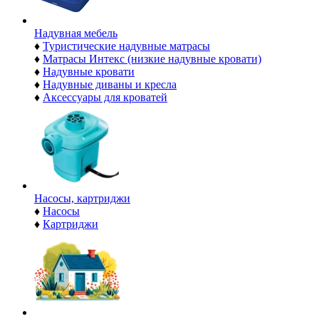
Надувная мебель
♦
Туристические надувные матрасы
♦
Матрасы Интекс (низкие надувные кровати)
♦
Надувные кровати
♦
Надувные диваны и кресла
♦
Аксессуары для кроватей
Насосы, картриджи
♦
Насосы
♦
Картриджи