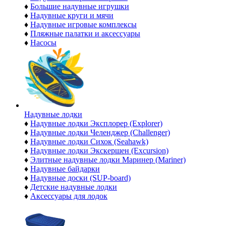
♦
Большие надувные игрушки
♦
Надувные круги и мячи
♦
Надувные игровые комплексы
♦
Пляжные палатки и аксессуары
♦
Насосы
Надувные лодки
♦
Надувные лодки Эксплорер (Explorer)
♦
Надувные лодки Челенджер (Challenger)
♦
Надувные лодки Сихок (Seahawk)
♦
Надувные лодки Экскершен (Excursion)
♦
Элитные надувные лодки Маринер (Mariner)
♦
Надувные байдарки
♦
Надувные доски (SUP-board)
♦
Детские надувные лодки
♦
Аксессуары для лодок