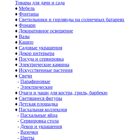
Товары для дачи и сада
♦
Мебель
♦
Фонтаны
♦
Светильники и гирлянды на солнечных батареях
♦
Фонари
♦
Декоративное освещение
♦
Вазы
♦
Кашпо
♦
Садовые украшения
♦
Декор интерьера
♦
Посуда и сервировка
♦
Электрические камины
♦
Искусственные растения
♦
Свечи
-
Парафиновые
-
Электрические
♦
Очаги и чаши для костра, гриль, барбекю
♦
Светящиеся фигуры
♦
Детская площадка
♦
Пасхальная коллекция
-
Пасхальные яйца
-
Сервировка стола
-
Декор и украшения
-
Вазочки
-
Цветы