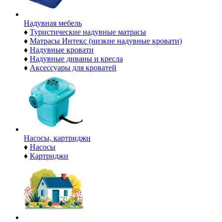
Надувная мебель
♦
Туристические надувные матрасы
♦
Матрасы Интекс (низкие надувные кровати)
♦
Надувные кровати
♦
Надувные диваны и кресла
♦
Аксессуары для кроватей
Насосы, картриджи
♦
Насосы
♦
Картриджи