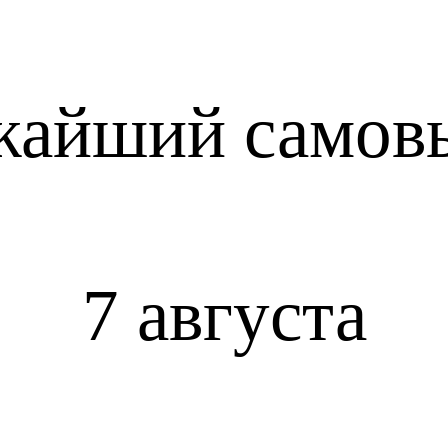
жайший самов
7 августа