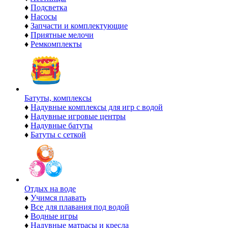
♦
Подсветка
♦
Насосы
♦
Запчасти и комплектующие
♦
Приятные мелочи
♦
Ремкомплекты
Батуты, комплексы
♦
Надувные комплексы для игр с водой
♦
Надувные игровые центры
♦
Надувные батуты
♦
Батуты с сеткой
Отдых на воде
♦
Учимся плавать
♦
Все для плавания под водой
♦
Водные игры
♦
Надувные матрасы и кресла